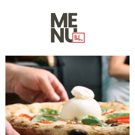
ME
NU